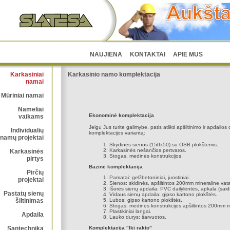
NAUJIENA
KONTAKTAI
APIE MUS
Karkasiniai
Karkasinio namo komplektacija
namai
Mūriniai namai
Nameliai
Ekonominė komplektacija
vaikams
Jeigu Jus turite galimybe, patis atlikti apšiltinimo ir apdailo
Individualių
komplektacijos variantą:
namų projektai
Skydinės sienos (150x50) su OSB plokštemis.
Karkasinės nešančios pertvaros.
Karkasinės
Stogas, medinės konstrukcijos.
pirtys
Bazinė komplektacija
Pirčių
Pamatai: gelžbetoniniai, juostiniai.
projektai
Sienos: skidinės, apšiltintos 200mm mineraline vat
Išorės sienų apdaila: PVC dailylentės, apkala (said
Pastatų sienų
Vidaus sienų apdaila: gipso kartono plokštės.
šiltinimas
Lubos: gipso kartono plokštės.
Stogas: medinės konstrukcijos apšiltintos 200mm m
Plastikiniai langai.
Apdaila
Lauko durys: šarvuotos.
Santechnika
Komplektacija "Iki rakto"