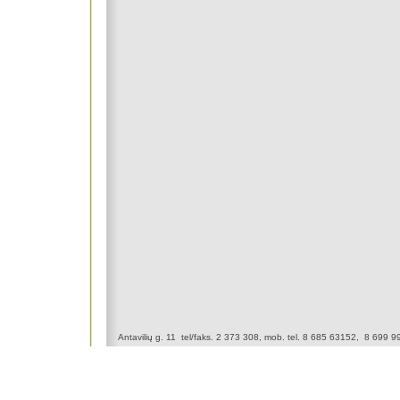
Antavilių g. 11 tel/faks. 2 373 308, mob. tel. 8 685 63152, 8 699 