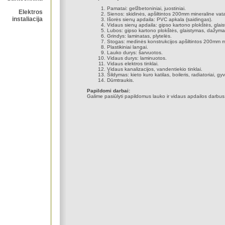
Pamatai: gelžbetoniniai, juostiniai.
Elektros
Sienos: skidinės, apšiltintos 200mm mineraline vat
instaliacija
Išorės sienų apdaila: PVC apkala (saidingas).
Vidaus sienų apdaila: gipso kartono plokštės, gla
Lubos: gipso kartono plokštės, glaistymas, dažyma
Grindys: laminatas, plytelės.
Stogas: medinės konstrukcijos apšiltintos 200mm m
Plastikiniai langai.
Lauko durys: šarvuotos.
Vidaus durys: laminuotos.
Vidaus elektros tinklai.
Vidaus kanalizacijos, vandentiekio tinklai.
Šildymas: kieto kuro katilas, boileris, radiatoriai, gy
Dūmtraukis.
Papildomi darbai:
Galime pasiūlyti papildomus lauko ir vidaus apdailos darbus