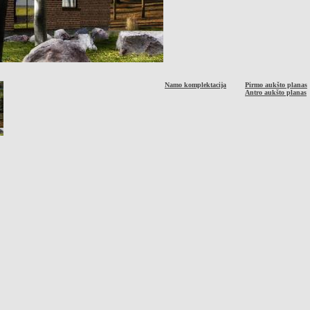
Namo komplektacija
Pirmo aukšto planas
Antro aukšto planas