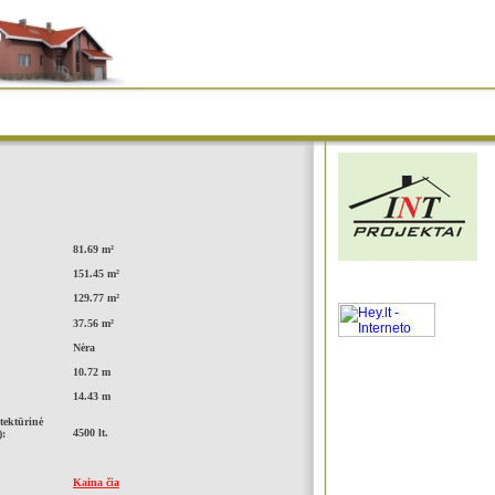
81.69 m²
151.45 m²
129.77 m²
37.56 m²
Nėra
10.72 m
14.43 m
tektūrinė
4500 lt.
):
Kaina čia