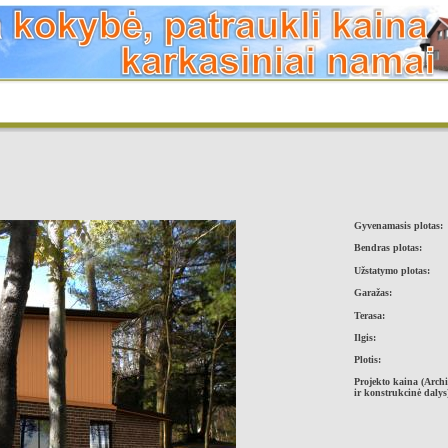
Gyvenamasis plotas:
Bendras plotas:
Užstatymo plotas:
Garažas:
Terasa:
Ilgis:
Plotis:
Projekto kaina (Archi
ir konstrukcinė dalys